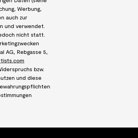
igen Daten (siehe
schung, Werbung,
n auch zur
en und verwendet.
doch nicht statt.
rketingzwecken
nal AG, Rebgasse 5,
tists.com
 Widerspruchs bzw.
nutzen und diese
bewahrungspflichten
bestimmungen