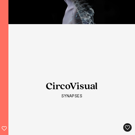
CircoVisual
CircoVisual
CircoVisual
SYNAPSES
SYNAPSES
SYNAPSES