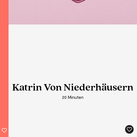
Katrin Von Niederhäusern
Katrin Von Niederhäusern
20 Minuten
20 Minuten