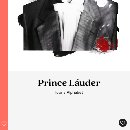
Prince Láuder
Prince Láuder
Prince Láuder
Prince Láuder
Prince Láuder
Prince Láuder
Prince Láuder
Prince Láuder
Prince Láuder
Icons Alphabet
Icons Alphabet
Icons Alphabet
Icons Alphabet
Icons Alphabet
Icons Alphabet
Icons Alphabet
Icons Alphabet
Icons Alphabet