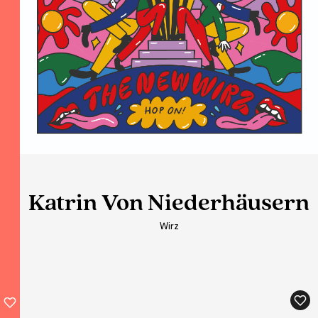
Katrin Von Niederhäusern
Katrin Von Niederhäusern
Wirz
Wirz