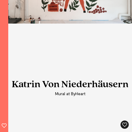
Katrin Von Niederhäusern
Katrin Von Niederhäusern
Mural at ByHeart
Mural at ByHeart