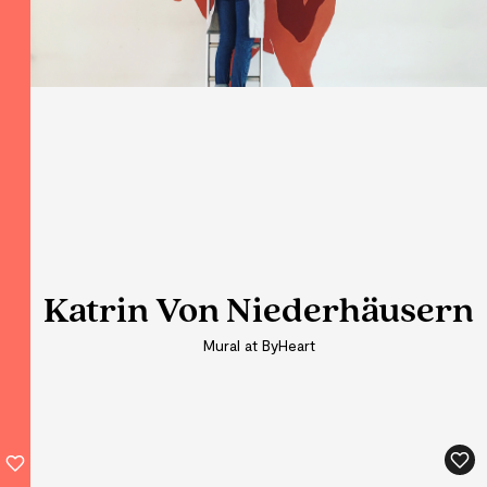
Katrin Von Niederhäusern
Katrin Von Niederhäusern
Mural at ByHeart
Mural at ByHeart