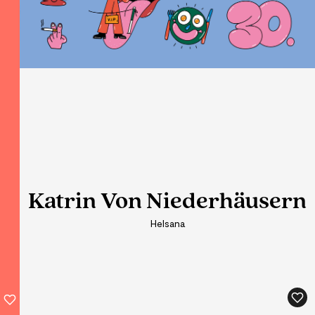
Katrin Von Niederhäusern
Katrin Von Niederhäusern
Helsana
Helsana