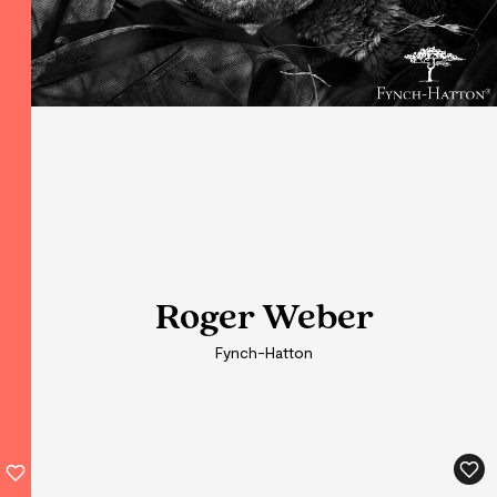
Roger Weber
Roger Weber
Roger Weber
Fynch-Hatton
Fynch-Hatton
Fynch-Hatton